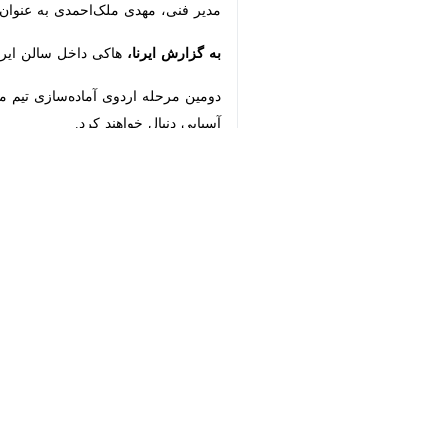
فنی، مهدی ملک‌احمدی به عنوان مربی و 
به گزارش ایرنا،
هاکی داخل سالن ایران در
♿︎
دنبال خواهند کرد.
×
استان‌ها
همدان
۱ نفر
برچسب‌ها
فدراسیون هاکی
اردوی تیم ملی
شهر همدان
همدان
نظر شما