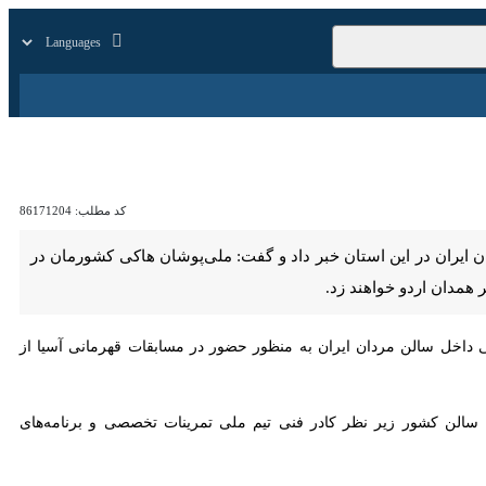
زار
زندگی
سایر
کد مطلب:
86171204
یران در این استان خبر داد و گفت: ملی‌پوشان هاکی کشورمان در مسیر
اهند زد.
امیر چهاردولی روز سه‌شنبه در گفت‌وگو با خبرنگار ایرنا اظهار کرد: دومین مرحله اردوی آماده‌سازی تیم ملی هاکی داخل سالن مردان ایران به منظور حضور در مسابقات قهرمانی آسیا از ۱۳ تا ۱۹
 برگزار خواهد شد و در آن ۲۵ بازیکن برتر هاکی داخل سالن کشور زیر نظر کادر فنی تیم ملی تمرینات تخصصی و برنامه‌های آماده‌سازی