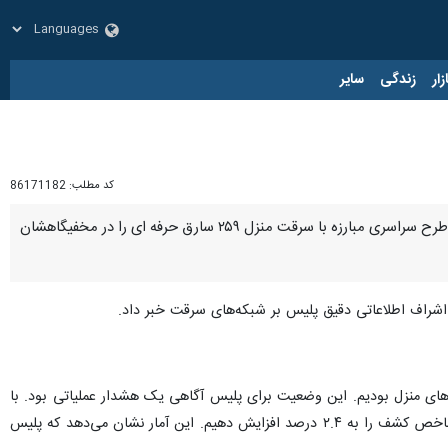
زار
زندگی
سایر
کد مطلب:
86171182
تهران- ایرنا- جانشین پلیس آگاهی فراجا گفت: کارآگاهان پلیس آگاهی در یک عملیات ضربتی موفق شدند با اجرای طرح سراسری مبارزه با سرقت منزل ۲۵۹ سارق حرفه ای را در مخفیگاهشان
اشراف اطلاعاتی دقیق پلیس بر شبکه‌های سرقت خبر داد.
یش از این طرح گفت: ما شاهد روند کاهشی ۳.۸ درصدی در کشف سرقت‌های منزل بودیم. این وضعیت برای پلیس آگاهی یک هشدار عملیاتی بود. با
طراحی و اجرای این طرح ضربتی ۳ روزه در سراسر کشور، نه تنها این روند منفی را متوقف کردیم، بلکه موفق شدیم شاخص کشف را به ۲.۴ درصد افزایش دهیم. این آمار نشان می‌دهد که پلیس