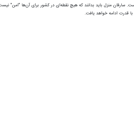
سارقان منزل باید بدانند که هیچ نقطه‌ای در کشور برای آن‌ها "امن" نیست
 با قدرت ادامه خواهد یافت.
در شهریار؛
سلح و کشف مزرعه رمز ارز سیاه