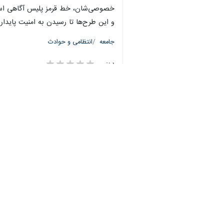
خصوصی‌شان، خط قرمز پلیس آگاهی است. 
و این طرح‌ها تا رسیدن به امنیت پایدار
جامعه
انتظامی و حوادث
۱ نفر
برچسب‌ها
ناجا
سرقت
سرقت گوشی
طرح دستگیری سارقان
پلیس آگاهی نیروی انتظامی
جمهوری اسلامی ایران
اخبار مرتبط
فرماندهی نیروی انتظامی
جمهوری اسلامی ایران
پایانِ «نمایش وحشت» 
انهدام باند سارقان م
پلیس آگاهی فراجا