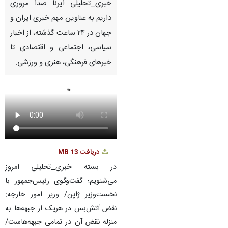
Pause
Play
00:00
00:00
♿︎