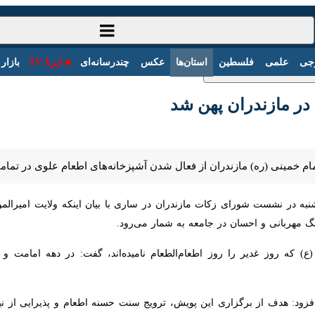
سیاست‌خارجی
علمی
فلسطین
استان‌ها
عکس
چندرسانه‌ای
ایرنا
ر مازندران پهن شد
مام خمینی (ره) مازندران از فعال شدن آشپزخانه‌های اطعام علوی در تمام
ه در نشست شورای زکات مازندران در ساری با بیان اینکه ولایت امیرالمؤمنین
نی و احسان در جامعه به شمار می‌رود.
که روز غدیر را روز اطعام‌الطعام نامیده‌اند، گفت: در دهه امامت و ولایت و
زود: هدف از برگزاری این پویش، ترویج سنت حسنه اطعام و پذیرایی از نیازمن