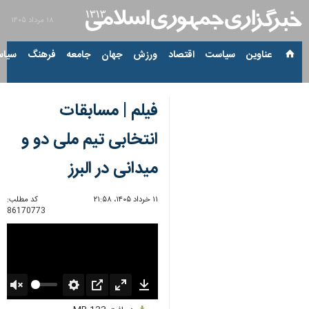
۱۸ مرداد ۱۴۰۵
عناوین‌
سیاست
اقتصاد
ورزش
جهان
جامعه
فرهنگ
سیاس
فیلم | مسابقات
انتخابی تیم ملی دو و
میدانی در البرز
۱۱ خرداد ۱۴۰۵، ۲۱:۵۸
کد مطلب:
86170773
Unmute
Settings
PIP
Enter
Download