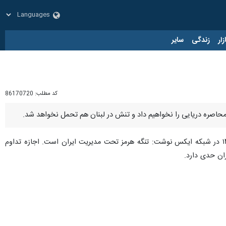
زار
زندگی
سایر
کد مطلب:
86170720