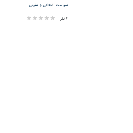
♿︎
تهران-ایرنا-فرمانده پیشین سپاه پاس
محاصره دریایی را نخواهیم داد و تشدی