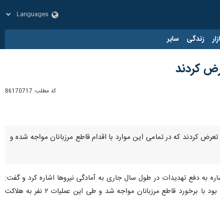
زار
زندگی
سایر
کد مطلب:
86170717
جا اعلام کرد: گروه‌های تکفیری و تجزیه‌طلب درطول سال جاری ۸۲ بار به مرزهای ما تعرض کردند که در تمامی این موارد با اقدام قاطع مرزبانان مواجه شده و
اره به دفع تهدیدات در طول سال جاری به آمادگی نیروها اشاره کرد و گفت:
در ۴۸ ساعت گذشته در منطقه چالدران آذربایجان غربی، گروه (پ پ ک) که به جغرافیای جمهوری اسلامی ورود کرده بود با برخورد قاطع مرزبانان مواجه شد و طی این عملیات ۲ نفر به هلاکت