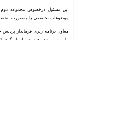
این مسئول درخصوص مجموعه دوم نیز گف
تخصصی را به‌صورت انحصاری دنبال می‌ک
♿︎
معاون برنامه ریزی فرماندار پردیس خاط
و در صورت نیاز بازنگری کنند و نهایت ه
×
هوشمند افزود: در حوزه تأمین مواد اول
وی با اشاره به موضوع اشتغال اظهار کرد:
همکاری لازم را داشته باشد.
معاون برنامه ریزی فرماندار پردیس ی
شهرستان با سرعت و کیفیت بیشتری انج
هوشمند بر ضرورت هم‌افزایی دستگاه‌های م
شود و نیروهای متخصص به مراکز صنعتی
وی ادامه داد: روسای اداره کار و فنی‌و