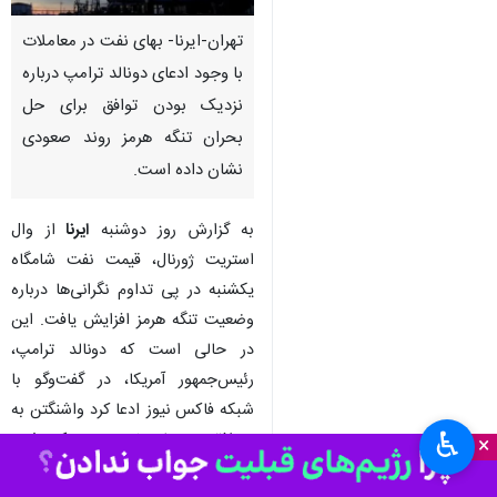
تهران-ایرنا- بهای نفت در معاملات
با وجود ادعای دونالد ترامپ درباره
نزدیک بودن توافق برای حل
بحران تنگه هرمز روند صعودی
نشان داده است.
به گزارش روز دوشنبه
ایرنا
از وال
استریت ژورنال، قیمت نفت شامگاه
یکشنبه در پی تداوم نگرانی‌ها درباره
وضعیت تنگه هرمز افزایش یافت. این
در حالی است که دونالد ترامپ،
رئیس‌جمهور آمریکا، در گفت‌وگو با
شبکه فاکس نیوز ادعا کرد واشنگتن به
♿︎
«توافقی بسیار خوب» نزدیک شده
×
است، ولی احتمال بازگشت درگیری‌ها