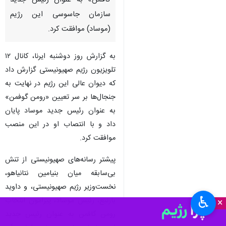
گافمن» به عنوان رئیس جدید
سازمان جاسوسی این رژیم
(موساد) موافقت کرد.
به گزارش روز دوشنبه ایرنا، کانال ۱۲
تلویزیون رژیم صهیونیستی گزارش داد
که دیوان عالی این رژیم در نهایت به
جنجال‌ها بر سر تعیین «رومن گوفمن»
به عنوان رئیس جدید موساد پایان
داد و با انتصاب او در این منصب
موافقت کرد.
پیشتر رسانه‌های صهیونیستی از تنش
بی‌سابقه میان بنیامین نتانیاهو،
نخست‌وزیر رژیم صهیونیستی، و داوید
♿︎
بارنیع، رئیس موساد، پیرامون انتخاب
×
رومن گافمن به عنوان رئیس جدید