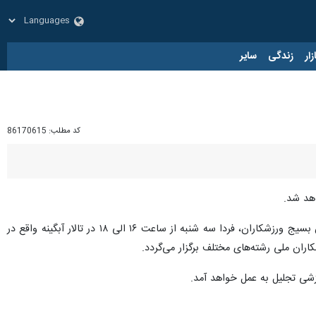
زار
زندگی
سایر
کد مطلب:
86170615