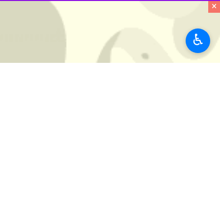
×
♿︎
تهران- ایرنا- جشن بزرگ عید سعید غدی
به گزارش عصر دوشنبه ایرنا، جشن بزرگ 
هتل المپیک، با حضور مسئولین عالی رتب
گفتنی است، در این مراسم از خانواده 
ورزش
سایر حوزه ها
۰ نفر
برچسب‌ها
فوتبال
وزارت ورزش و جوانان