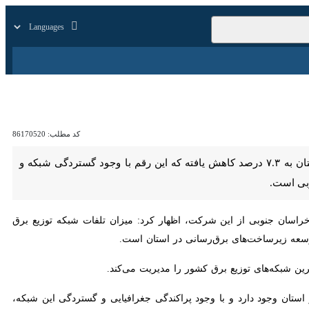
زار
زندگی
سایر
کد مطلب:
86170520
بیرجند - ایرنا - مدیرعامل شرکت توزیع نیروی برق خراسان جنوبی گفت: میزان تلفات شبکه توزیع برق استان به ۷.۳ درصد کاهش یافته که این رقم با وجود گستردگی شبکه و پراکندگی
ن جنوبی از این شرکت، اظهار کرد: میزان تلفات شبکه توزیع برق استان در
‌های برق‌رسانی در استان است.
اکنون بیش از ۲۰ هزار کیلومتر شبکه توزیع برق در استان وجود دارد و با وجود پراکندگی جغرافیایی و گستردگی این شبکه،