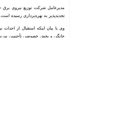
×
بهره‌برداری رسیده است.
♿︎
وی با بیان اینکه استقبال از احداث ن
بخش خصوصی تأچتمین می‌شود.
دادگر در بخش دیگری از سخنان خود سر
اختلال در خدمات‌رسانی می‌شود و مقابله
وی با قدردانی از تعامل دستگاه قضایی
کیفیت خدمات‌رسانی به مردم نقش مؤثر
استان مرزی خراسان جنوبی با جمعیتی معادل ۸۰۰ هزار نفر دارای ۱۲ شهرستان و
استان‌ها
خراسان جنوبی
۲ نفر