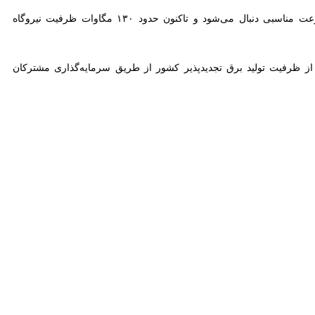
مدیرعامل شرکت توزیع نیروی برق خراسان جنوبی ادامه داد: در استان نیز توسعه نیروگاه‌های خورشیدی با سرعت مناسبی دنبال می‌شود و تاکنون حدود ۱۳۰ مگاوات ظرفیت نیروگاه تجدیدپذیر به
رفیت تولید برق تجدیدپذیر کشور از طریق سرمایه‌گذاری مشترکان خانگی و
ق عنوان کرد و گفت: این موضوع علاوه بر تحمیل هزینه‌های مالی، موجب
می‌تواند در پیشگیری از جرائم، حفاظت از زیرساخت‌های حیاتی و ارتقای
رقیه محمدی