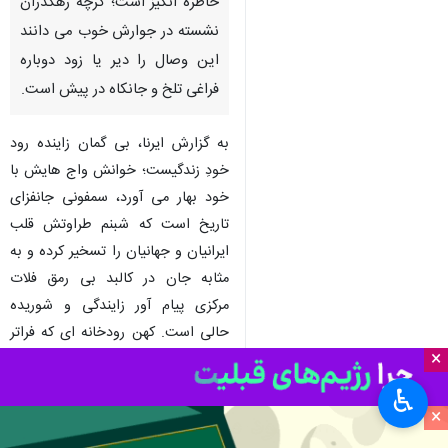
خاطره انگیز است؛ گرچه رهگذران
نشسته در جوارش خوب می دانند
این وصال را دیر یا زود دوباره
فراغی تلخ و جانکاه در پیش است.
به گزارش ایرنا، بی گمان زاینده رود
خودِ زندگیست؛ خوانش واج هایش با
خود بهار می آورد، سمفونی جانفزای
تاریخ است که شبنم طراوتش قلب
ایرانیان و جهانیان را تسخیر کرده و به
مثابه جان در کالبد بی رمق فلات
مرکزی پیام آور زایندگی و شوریده
حالی است. کهن رودخانه ای که فراتر
×
از جاری ماندن برای زیست بوم،
کشاورزی و منظر شهری در بردارنده
♿︎
مفاهیم و کارکردهای عمیق فرهنگی،
×
اجتماعی و اقتصادی بسیاری است.