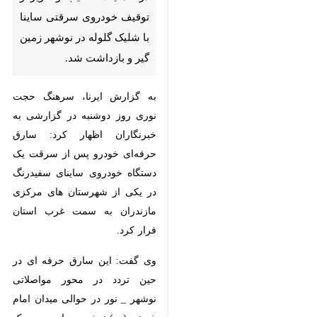
ساینا با شلیک گلوله در نوشهر
زمین گیر و بازداشت شد.
به گزارش ایرنا، سرهنگ حجت نوری
روز دوشنبه در گزارشی به خبرنگاران
اظهار کرد: سارق حرفه‌ای خودرو پس
از سرقت یک دستگاه خودروی ساینای
سفیدرنگ در یکی از شهرستان های
مرکزی مازندران به سمت غرب استان
فرار کرد.
وی گفت: این سارق حرفه ای در حین
تردد در محور مواصلاتی نوشهر _ نور
در حوالی میدان امام خمینی (ره)
نوشهر ردیابی و در یک عملیات ضربتی
♿︎
منجر به تعقیب و گریز در نهایت با
شلیک و اصابت دو گلوله پلیس