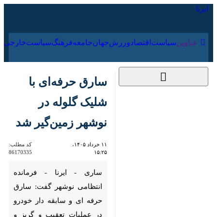
۱۷ مرداد ۱۴۰۵
عناوین‌
سیاست
اقتصاد
ورزش
جهان
جامعه
فرهنگ
سی
سارق حرفه‌ای با شلیک
گلوله در نوشهر زمین‌گیر
شد
۱۱ خرداد ۱۴۰۵، ۱۵:۲۵
کد مطلب:
86170335
ساری - ایرنا - فرمانده انتظامی
نوشهر گفت: سارق حرفه ای و
سابقه دار خودرو در عملیات تعقیب
و گریز و توقیف خودروی سرقتی