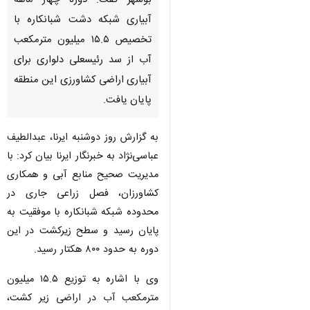
بوشهر گفت: دوره چهار ماهه
آبیاری شبکه دشت شبانکاره با
تخصیص ۱۵.۵ میلیون مترمکعب
آب از سد رئیسعلی دلواری برای
آبیاری اراضی کشاورزی این منطقه
پایان یافت.
به گزارش روز دوشنبه ایرنا، عبدالطیف
عباسی‌نژاد به خبرنگار ایرنا بیان کرد: با
مدیریت صحیح منابع آبی و همکاری
کشاورزان، فصل زراعی جاری در
محدوده شبکه شبانکاره با موفقیت به
پایان رسید و سطح زیرکشت در این
دوره به حدود ۸۰۰ هکتار رسید.
♿︎
وی با اشاره به توزیع ۱۵.۵ میلیون
مترمکعب آب در اراضی زیر کشت،