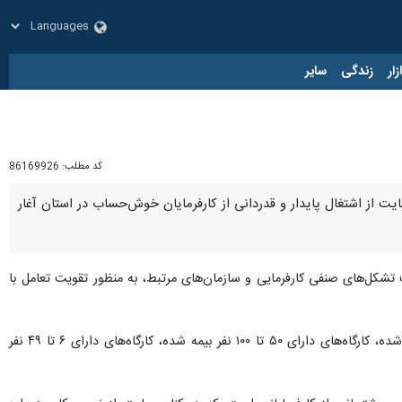
زار
زندگی
سایر
کد مطلب:
86169926