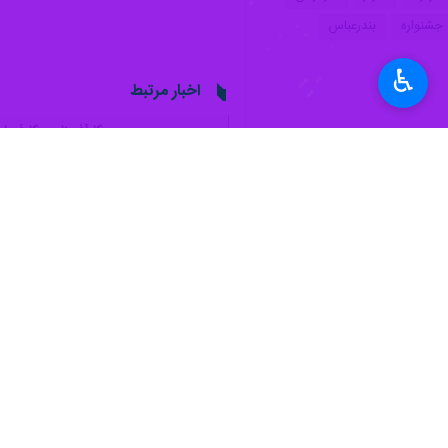
♿︎
بندرعباس - ایرنا - مدیرکل تامین اج
شده است.
عباس اکبری
روز دوشنبه در گفت‌وگو با خ