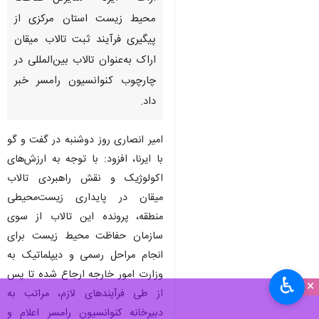
محیط زیست استان مرکزی از
پیگیری فرآیند ثبت تالاب میقان
اراک به‌عنوان تالاب بین‌المللی در
چارچوب کنوانسیون رامسر خبر
داد.
امیر انصاری روز دوشنبه در گفت و گو
با ایرنا، افزود: با توجه به ارزش‌های
اکولوژیک و نقش راهبردی تالاب
میقان در پایداری زیست‌محیطی
منطقه، پرونده این تالاب از سوی
سازمان حفاظت محیط زیست برای
انجام مراحل رسمی و دیپلماتیک به
وزارت امور خارجه ارجاع شده تا پس
♿︎
×
از طی فرآیندهای لازم، مراتب به
دبیرخانه کنوانسیون رامسر اعلام و