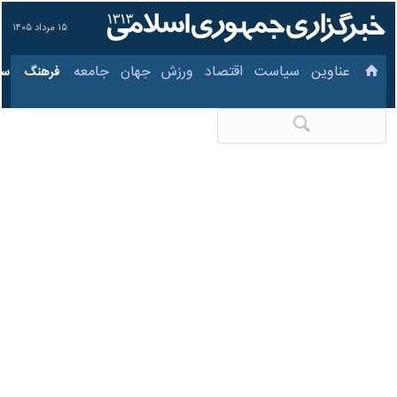
۱۵ مرداد ۱۴۰۵
عناوین‌
سیاست
اقتصاد
ورزش
جهان
جامعه
فرهنگ
نماینده چناران: ترامپ
در جنگ خودساخته گیر
افتاده است
۱۱ خرداد ۱۴۰۵، ۱۰:۲۰
کد مطلب:
86169905
مشهد - ایرنا - نماینده مردم
چناران، طرقبه‌ - شاندیز و گلبهار در
مجلس شورای اسلامی گفت:
ترامپ جنگ طلب، امروز در باتلاقِ