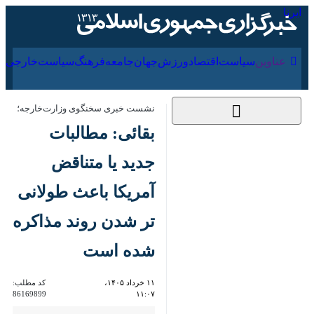
۱۷ مرداد ۱۴۰۵
عناوین‌
سیاست
اقتصاد
ورزش
جهان
جامعه
فرهنگ
سیاس
نشست خبری سخنگوی وزارت‌خارجه؛
بقائی: مطالبات جدید یا
متناقض آمریکا باعث
طولانی تر شدن روند
مذاکره شده است
۱۱ خرداد ۱۴۰۵، ۱۱:۰۷
کد مطلب:
86169899
تهران- ایرنا- سخنگوی وزارت امور
خارجه در پاسخ به پرسش ایرنا