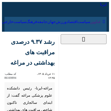
۱۸ مرداد ۱۴۰۵
عناوین‌
سیاست
اقتصاد
ورزش
جهان
جامعه
فرهنگ
سیا
رشد ۹.۳۷ درصدی
مراقبت های بهداشتی
در مراغه
۱۱ خرداد ۱۴۰۵، ۱۲:۲۵
کد مطلب:
86169894
مراغه-ایرنا- رئیس دانشکده علوم
پزشکی مراغه گفت: از ابتدای
سالجاری تاکنون شاخص مراقبت
های بهداشتی از مردم شهرستان