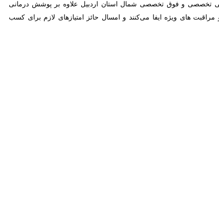
بون ترانسپورت» (انتقال استخوان) در بیمارستان امام خمینی (ره) این
نکروز استخوان ساق پا انجام شد.
مینی(ره) پارس‌آباد
بر روی یک بیمار ۳۴ ساله با سابقه شکستگی خرد شده
‌شود که اجرای آن نیازمند دانش تخصصی، تجهیزات پیشرفته و مراقبت‌های
مواردی نظیر عفونت‌های شدید استخوانی، نقص‌های وسیع استخوان و برخی