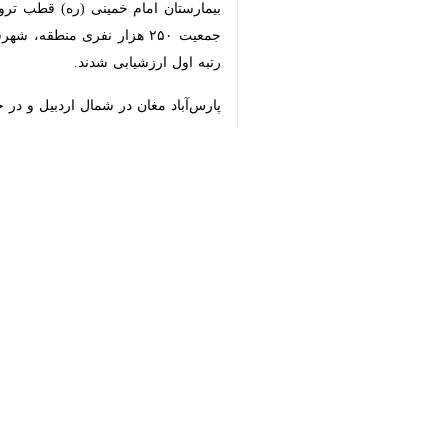
×
♿︎
عمل جراحی انتقال استخوان در پارس‌آباد
پارس‌آباد - ایرنا - مدیر شبکه بهد
شهرستان خبر داد و گفت: این جراحی ع
دکتر جعفر بشیری روز دوشنبه در گفت و گ
ساق پا با موفقیت انجام شد.
وی با اشاره به اهمیت این جراحی افزو
درمانی مستمر است.
دکتر شهریار خوشبخت
، جراح و متخصص ا