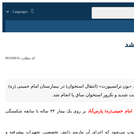
زار
زندگی
سایر
کد مطلب:
86169834