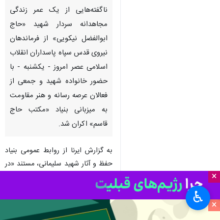
ناگفته‌هایی از یک عمر زندگی
مجاهدانه سردار شهید «حاج
ابوالفضل نیکویی» از فرماندهان
نیروی قدس سپاه پاسداران انقلاب
اسلامی عصر امروز - یکشنبه - با
حضور خانواده شهید و جمعی از
فعالان عرصه رسانه و هنر مقاومت
به میزبانی بنیاد «مکتب حاج
قاسم» اکران شد.
به گزارش ایرنا از روابط عمومی بنیاد
حفظ و آثار شهید سلیمانی، مستند «در
×
همسایگی مرگ» تازه‌ترین محصول
بنیاد مکتب حاج قاسم با پرداختی
♿︎
×
روایت گونه به زندگی و مجاهدت
سردار شهید «حاج ابوالفضل نیکویی»