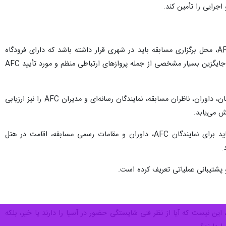
جرایی را تأمین کند.
یکی از مهم‌ترین الزامات AFC، دسترسی مناسب به فرودگاه بین‌المللی فعال است. بر اساس مقررات ورزشگاه‌های AFC، محل برگزاری مسابقه باید در شهری قرار داشته باشد که دارای فرودگاه
بین‌المللی در شعاع حداکثر ۱۰۰ کیلومتری و حداکثر یک ساعته با دسترسی زمینی باشد. در غیر این صورت، باید شرایط جایگزین بسیار مشخصی از جمله پروازهای ارتباطی منظم و مورد تأیید AFC
این موضوع از آن جهت اهمیت دارد که AFC تنها به وجود یک فرودگاه اکتفا نمی‌کند؛ بلکه سهولت دسترسی تیم میهمان، داوران، ناظران مسابقه، نمایندگان رسانه‌ای و مدیران AFC را نیز ارزیابی
موضوع مهم دیگر، وجود هتل‌های بین‌المللی استاندارد است. مقررات مسابقات تصریح می‌کند که باشگاه میزبان باید برای نمایندگان AFC، داوران و مقامات رسمی مسابقه، اقامت در هتل
پشتیبانی عملیاتی تعریف کرده است.
این نیست که آیا از نظر فنی شایستگی حضور در آسیا را دارند یا خیر، بلکه