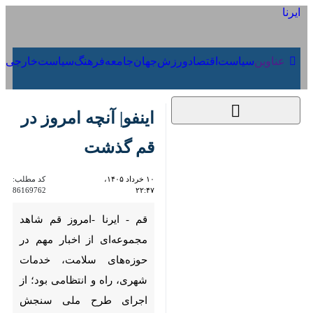
۱۵ مرداد ۱۴۰۵
عناوین‌
سیاست
اقتصاد
ورزش
جهان
جامعه
فرهنگ
س
اینفو| آنچه امروز در قم
گذشت
۱۰ خرداد ۱۴۰۵، ۲۲:۴۷
کد مطلب:
86169762