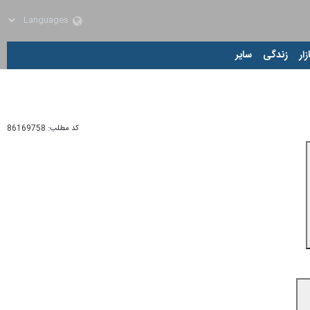
زار
زندگی
سایر
کد مطلب:
86169758