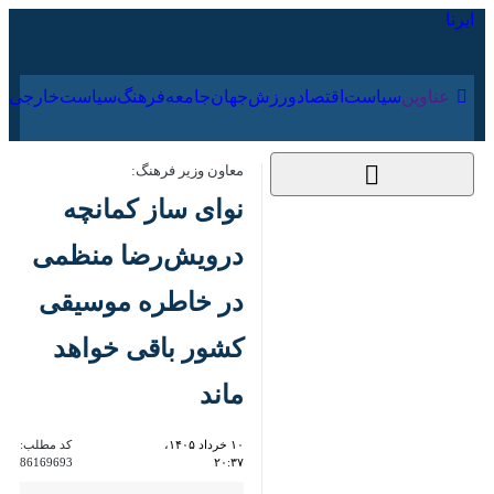
۱۵ مرداد ۱۴۰۵
عناوین‌
سیاست
اقتصاد
ورزش
جهان
جامعه
فرهنگ
سیا
معاون وزیر فرهنگ:
نوای ساز کمانچه
درویش‌رضا منظمی
در خاطره موسیقی
کشور باقی خواهد ماند
۱۰ خرداد ۱۴۰۵،
کد مطلب:
86169693
۲۰:۳۷
تهران- ایرنا- معاون امور هنری
وزیر فرهنگ و ارشاد اسلامی با