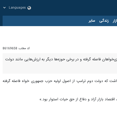
زار
زندگی
سایر
کد مطلب:
86169658