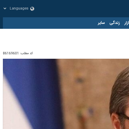
زار
زندگی
سایر
کد مطلب:
86169601