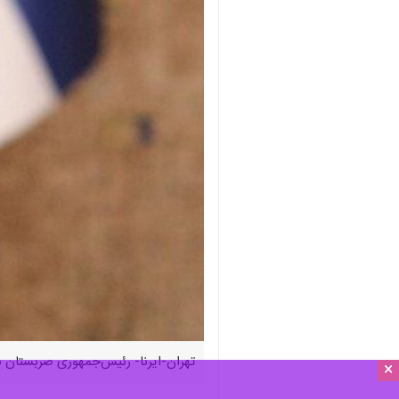
تهران-ایرنا- رئیس‌جمهوری صربستان ب
×