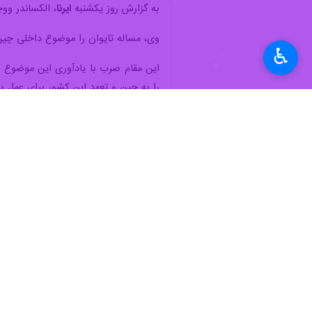
به گزارش روز یکشنبه
ایرنا
، الکساندر وو
وی، مساله تایوان را موضوع داخلی چی
♿︎
این مقام صرب با یادآوری این موضوع که
را به چین و تعهد این کشور برای عمل 
رئیس ‌جمهوری صربستان، روز ۲۴ مه (۳ خرداد) در آغاز نخستین سفر رسمی خود به چین، برای سفری چهار روزه، به پکن سفر کرد.
تلویزیون دولتی چین درباره سفر ووچیچ
جنوب ‌شرق اروپا به شمار می‌رود. تحت
همکاری‌های آن‌ها در حوزه‌های سیاسی، 
جهان
اروپا
۱ نفر
برچسب‌ها