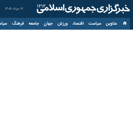
۱۶ مرداد ۱۴۰۵
عناوین‌
سیاست
اقتصاد
ورزش
جهان
جامعه
فرهنگ
سیاس
یادداشت ایرنا مرکز قزوین:
روابط‌ عمومی‌های کوچک 
۱۱ خرداد ۱۴۰۵، ۸:۴۱
میثم ماله‌میر چگینی
قزوین - ایرنا - استان قزوین در حالی
اجرایی همچنان با ۱۰ چالش مهم و عمده از جمله انفعال، ضعف ارتباطات رسانه‌ای، کمبود خلاقیت، نگاه سنتی به اطلاع‌رسانی و فاصله گرفتن از استانداردهای نوین ارتباطات مواجه‌اند.
به گزارش خبرنگار ایرنا
، در عصر جامعه ش
سرمایه اجتماعی و اعتمادسازی میان س
با این حال، بررسی وضعیت بسیاری از ر
وجود دارد؛ فاصله‌ای که اگر ترمیم نشو