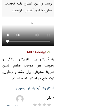
Pause
Play
00:00
00:00
♿︎