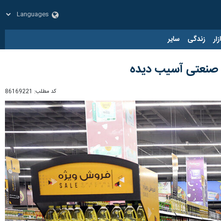
زار
زندگی
سایر
ی صنعتی آسیب دیده
کد مطلب:
86169221