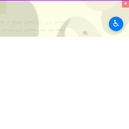
×
♿︎
خواهد بود. یعنی تماشای بازی تیم ملی مقابل نیوزلند، حداکثر ۴۵۰ دلار و حداقل 
بلژیک، گرانتر از دیدار با نیوزلند است. حضور در جایگاه ویژه( ۵۰۰ دلار )، جایگاه سطح یک ( ۴۰۰ دلار)، جایگاه سطح ۲
می‌شود و می‌تواند سند صعود تیم ملی به