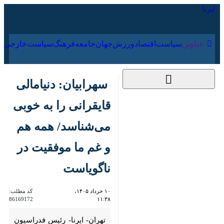
۱۸ مرداد ۱۴۰۵
عناوین‌
سیاست
اقتصاد
ورزش
جهان
جامعه
فرهنگ
سهرابیان: دنیامالی
قایقرانی را به خوبی
می‌شناسد/ همه هم و
غم ما موفقیت در
ناگویاست
۱۰ خرداد ۱۴۰۵، ۱۱:۳۸
کد مطلب:
86169172
تهران- ایرنا- رئیس فدراسیون