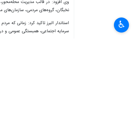
کرج - ایرنا - استاندار البرز گفت: م
×
اجتماعی منجر شود.
♿︎
"مجتبی عبداللهی"
روز یکشنبه در گفت و گ
زمینه مشارکت بیشتر شهروندان در فرآیند
استاندار البرز بیان داشت: انسجام ملی 
عبداللهی اظهار داشت: استانداران نقش 
وی درباره ابزارهای عینی در اختیار ا
نشست‌های مستمر با نخبگان، شوراهای اس
استاندار البرز ادامه داد: با استفاده ا
رضایت عمومی را افزایش داد.
وی تاکید کرد: توسعه متوازن استان‌ها
دنبال می‌کند.