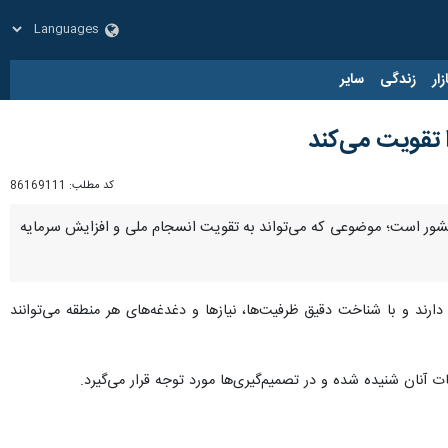
زار
زندگی
سایر
ا تقویت می‌کند
کد مطلب:
86169111