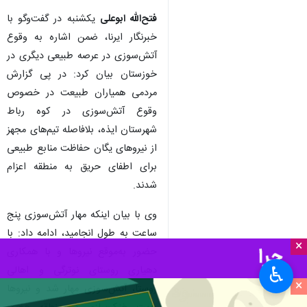
فتح‌الله ابوعلی
یکشنبه در گفت‌وگو با
خبرنگار ایرنا، ضمن اشاره به وقوع
آتش‌سوزی در عرصه طبیعی دیگری در
خوزستان بیان کرد: در پی گزارش
مردمی همیاران طبیعت در خصوص
وقوع آتش‌سوزی در کوه رباط
شهرستان ایذه، بلافاصله تیم‌های مجهز
از نیروهای یگان حفاظت منابع طبیعی
برای اطفای حریق به منطقه اعزام
شدند.
وی با بیان اینکه مهار آتش‌سوزی پنج
ساعت به طول انجامید، ادامه داد: با
×
حضور به‌موقع نیروها و با همکاری
♿︎
دهیاری روستای نوترگی و اهالی
×
روستا، آتش‌سوزی مهار شد و نیروها