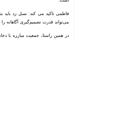
♿︎
×
مقابله با فریب‌ها نیازمند آموزش و افزا
مهدی فاطمی کارشناس بهداشت در این زمی
هستند. برخی بازاریابی‌ها دقیقاً از این
نیز نباید نادیده گرفته شود. هنگامی 
رفتار مشابهی را تقلید کنند.
وی می افزاید: یکی دیگر از جنبه‌های ف
ماده‌ای اعتیادآور است و می‌تواند به س
فاطمی تاکید می کند: نسل زد باید بتوان
قدرت تصمیم‌گیری آگاهانه را افزایش دهد