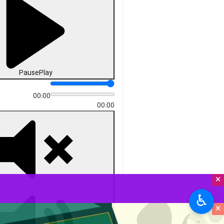
Pause
Play
00:00
00:00
×
♿︎
×