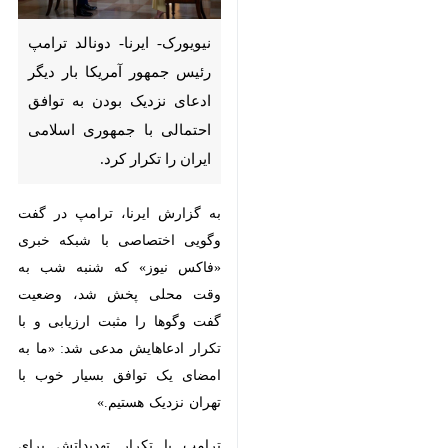
نیویورک- ایرنا- دونالد ترامپ
رئیس جمهور آمریکا بار دیگر
ادعای نزدیک بودن به توافق
احتمالی با جمهوری اسلامی
ایران را تکرار کرد.
به گزارش ایرنا، ترامپ در گفت
وگویی اختصاصی با شبکه خبری
«فاکس نیوز» که شنبه شب به وقت
محلی پخش شد، وضعیت گفت وگوها
را مثبت ارزیابی و با تکرار ادعاهایش
مدعی شد: «ما به امضای یک توافق
×
بسیار خوب با تهران نزدیک هستیم.»
♿︎
ترامپ با تکرار تهدیداتش برای
×
گرفتن امتیاز بیشتر در میز مذاکره،