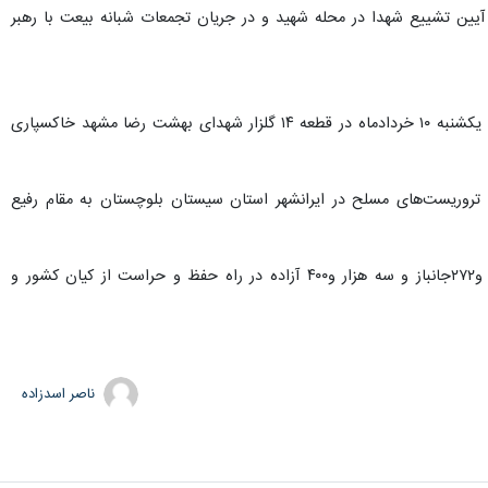
آیین تشییع شهدا در محله شهید و در جریان تجمعات شبانه بیعت با رهبر
همچنین بر اساس اعلام بنیاد شهید و امور ایثارگران خراسان رضوی، پیکر مطهر شهید عباسی ساعت هشت صبح فردا یکشنبه ۱۰ خردادماه در قطعه ۱۴ گلزار شهدای بهشت رضا مشهد خاکسپاری
ی انتظامی «عیسی عباسی» متولد ۳۰ تیرماه ۱۳۷۸ در مشهد، هفتم خردادماه ۱۴۰۵ به دست تروریست‌های مسلح در ایرانشهر استان سیستان بلوچستان به مقام رفیع
به گزارش ایرنا، تا پیش از آغاز جنگ تحمیلی سوم مردم ولایت مدار خراسان رضوی ۱۷ هزار و ۵۱۶ شهید، ۵۹ هزار و۲۷۲جانباز و سه هزار و۴۰۰ آزاده در راه حفظ و حراست از کیان کشور و
ناصر اسدزاده