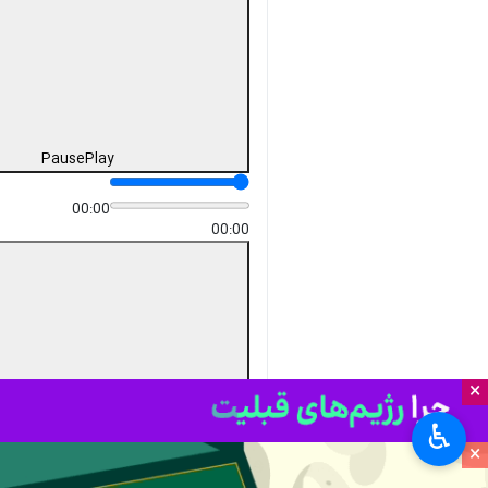
Pause
Play
00:00
00:00
×
♿︎
×