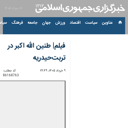
۱۷ مرداد ۱۴۰۵
عناوین‌
سیاست
اقتصاد
ورزش
جهان
جامعه
فرهنگ
سیاس
فیلم| طنین الله اکبر در
تربت‌حیدریه
۹ خرداد ۱۴۰۵، ۲۲:۴۹
کد مطلب:
86168763