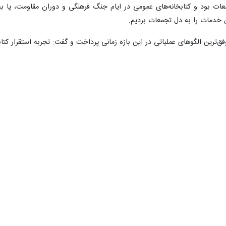
عات بود و کتابخانه‌های عمومی در ایام جنگ فرهنگی و دوران مقاومت، پا ب
ن خدمات را به دل تجمعات بردیم.
وفق‌ترین الگوهای عملیاتی در این بازه زمانی پرداخت و گفت: تجربه استقرار ک
انون تپنده احساسات پاک نسل نو تبدیل گشت، کودکان و نوجوانان ما در این ف
ا رهبر انقلاب تجدید می‌کردند.
هنگی خودجوش و همگام توصیف و بیان کرد: میزان پذیرندگی مردم در حوزه 
اد کتاب و فرهنگ، بخش جدایی‌ناپذیر از هویت مبارزاتی ملت ایران است.
نت عید بزرگ غدیر که در پیش رو است و در سایه نام بلند امام علی (ع)، این 
اد کتابخانه‌ها متعهد هستیم که تا آخرین لحظه، پشتیبان فرهنگی این مسیر عزت
نشان کرد: این الگوی حضور میدانی در آینده نیز به عنوان یک راهبرد اساسی د
اند.