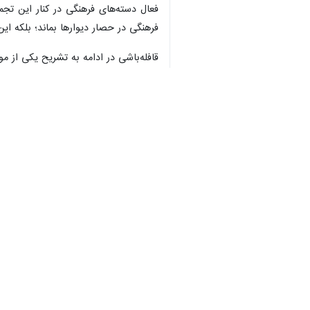
فعال دسته‌های فرهنگی در کنار این تجم
فرهنگی در حصار دیوارها بماند؛ بلکه ای
قافله‌باشی در ادامه به تشریح یکی از م
ما شاهد برپایی میزهایی بودیم که به ک
و با عزمی راسخ، میثاق وفاداری خود را ب
این مسوول این رویداد را یک حرکت فر
شگفت‌انگیز و الهام‌بخش بود که نشان د
قافله‌باشی بیان کرد: امیدواریم به میم
مظلومان تاریخ به ثمر بنشیند، ما در نه
مدیرکل کتابخانه های عمومی قزوین خاطر
مردم و مقاومت همواره مستحکم باقی بم
استان‌ها
قزوین
۱ نفر