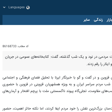
زار
زندگی
سایر
کد مطلب:
86168733
عات مردمی در نود و یک شب گذشته، گفت: کتابخانه‌های عمومی در جریان
ثار را رقم زدند.
زوین و در گفت و گو با خبرنگار ایرنا با تحلیل فضای فرهنگی و اجتماعی
اکم بر استان در ماه‌های اخیر، حضور مردم در پهنه مینودری را نمادی از بیداری و پایداری دانست و اظهار کرد: ۹۱ شب مردم سراسر ایران و به ویژه همشهریان قزوینی در قزوین با حضوری
شب‌های مقاومت، تجلی‌گاه پیوند ناگسستنی ملت با پرچم افتخار و آرمان‌های
، بزرگ‌ترین نقش را خود مردم ایفا کردند، اما نکته حائز اهمیت، حضور