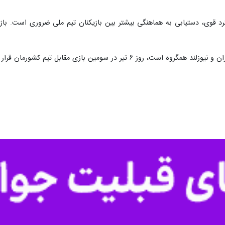
تهران- ایرنا- سرمربی تیم ملی مصر همگروه ایران در جام جهانی ۲۰۲۶ معت