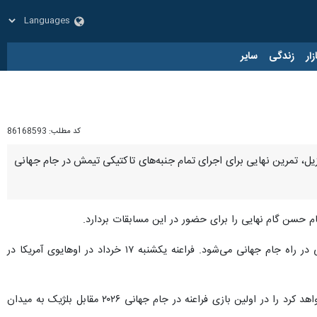
زار
زندگی
سایر
کد مطلب:
86168593