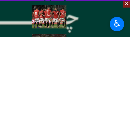
×
به گزارش عصر شنبه ایرنا، لیست ۲۶ نفره تیم ملی مصر همگروه ایران در جام جهانی ۲۰۲۶، امروز صبح اعلام شد تا حسام حسن گام نهایی را برای حضور در این مسابقات بردارد.
♿︎
آخرین بازی تدارکاتی برابر برزیل به مید
بفرستد.
سرمربی مصر گفت: برای ارائه یک عملکرد
جهانی ۲۰۲۶ خواهد بود.
تیم ملی مصر که در گروه G با بلژیک، ایران و نیوزلند همگروه است، روز ۶ تیر در سومین بازی مقابل تیم کشورمان قرار خواهد گرفت.
ورزش
فوتبال
۰ نفر