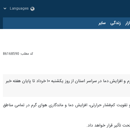
زار
زندگی
سایر
کد مطلب:
86168590