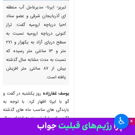
تبریز- ایرنا- مدیرعامل آب منطقه
ای آذربایجان شرقی و عضو ستاد
احیا دریاچه ارومیه گفت: تراز
کنونی دریاچه ارومیه نسبت به
سطح دریای آزاد به یکهزار و ۲۷۱
متر و ۱۳ سانتی متر رسیده که
نسبت به مدت مشابه سال گذشته
بیش از ۸۷ سانتی متر افزیش
یافته است.
یوسف غفارزاده
روز یکشنبه در گفت و
گو با ایرنا اظهار کرد: با توجه به
بارندگی های مناسب ماه های گذشته
اکنون این تراز نسبت به ابتدای سال
♿︎
×
آبی امسال (مهر ماه سال ۱۴۰۴) بیش
از ۱۶۳ سانتی متر افزایش دارد.