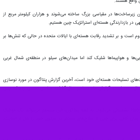
 زیرساخت‌ها در مقیاسی بزرگ ساخته می‌شوند و هزاران کیلومتر مربع از
جهی در بازدارندگی هسته‌ای استراتژیک چین هستیم.
م است و بر تشدید رقابت هسته‌ای با ایالات متحده در حالی که تنش‌ها بر
می‌تواند سلاح‌های هسته‌ای را از زیردریایی‌ها و هواپیماها شلیک کند اما میدان‌های سیلو در منطقه‌ی شمال غربی
لیت‌های تسلیحات هسته‌ای خود است، آخرین گزارش پنتاگون در مورد نوسازی
ارتش چین می‌گوید که تولید کلاهک‌های جنگی این کشور کند شده است، اما در مسیر آماده‌سازی یکهزار کلاهک تا سال ۲۰۳۰ است، گزارش ماه دسامبر سال گذشته میلادی تخمین زده که چین
به گفته مقامات آمریکایی، چین همچنین در حال تقویت سیستم هشدار اولیه خود است که توسط ماهواره‌های Huoyan-۱ پشتیبانی می‌شود. به گفته پنتاگون، این سیستم می‌تواند یک موشک
و ظرف ۳ تا ۴ دقیقه به مرکز فرماندهی هشدار دهد - زمان کافی برای چین تا سلاح‌های مستقر در سیلوی خود را قبل از اصابت،