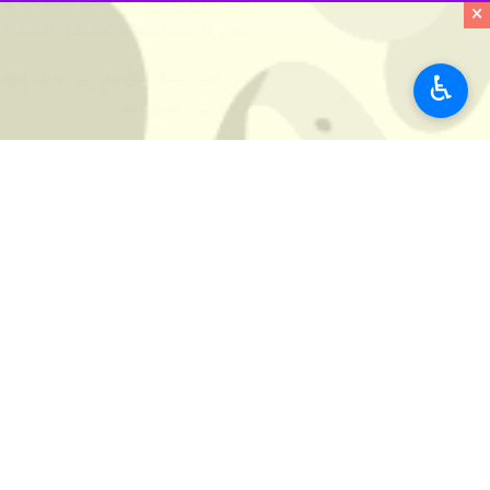
ژاپن تایمز نوشت: در حالی که سنگ بنا
×
برخی از دیپلمات‌ها و تحلیلگران ارشد غ
شی جین پینگ این ماه به دونالد ترامپ
♿︎
خطرناکی» سوق دهد.
جهان
آسیای شرقی
۳ نفر
برچسب‌ها
بمب اتم
چین
موشک بالستیک
سیلو
نظر شما