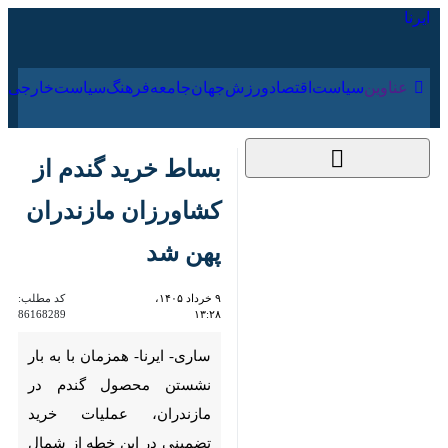
۱۶ مرداد ۱۴۰۵
عناوین‌
سیاست
اقتصاد
ورزش
جهان
جامعه
فرهنگ
سیاس
بساط خرید گندم از
کشاورزان مازندران پهن
شد
۹ خرداد ۱۴۰۵، ۱۳:۲۸
کد مطلب:
86168289
ساری- ایرنا- همزمان با به بار
نشستن محصول گندم در
مازندران، عملیات خرید تضمینی در
این خطه از شمال آغاز شد و هم