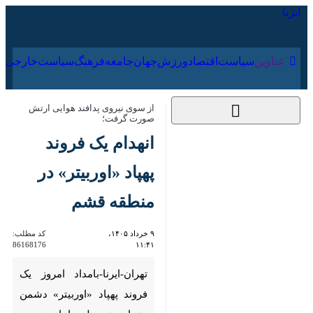
۱۸ مرداد ۱۴۰۵
عناوین‌
سیاست
اقتصاد
ورزش
جهان
جامعه
فرهنگ
از سوی نیروی پدافند هوایی ارتش صورت
گرفت؛
انهدام یک فروند پهپاد
«اوربیتر» در منطقه
قشم
۹ خرداد ۱۴۰۵، ۱۱:۴۱
کد مطلب:
86168176
تهران-ایرنا-بامداد امروز یک فروند
پهپاد «اوربیتر» دشمن متجاوز
توسط سامانه‌ نیروی پدافند هوایی