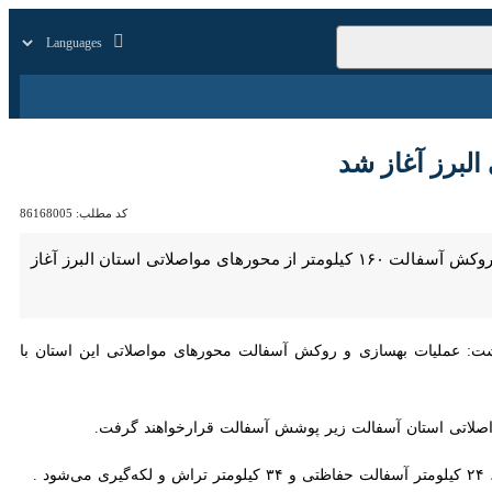
زار
زندگی
سایر
کد مطلب:
86168005