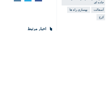
♿︎
کرج - ایرنا - معاون راهداری اداره کل راهداری و حمل 
"مهدی حاج علی
" روز شنبه در حاشیه ا
×
بر هفت هزار میلیارد ریال آغاز شد.
معاون راهداری این اداره کل اظهار کرد: در سال جاری با برنامه‌ریزی‌های انجام 
این مسوول بیان داشت:‌ بر اساس برنامه‌ریزی‌ها، ۶٨ کیلومتر از راه‌های استان آسفالت گرم، ١١ کیلومتر لایه نازک، ٢۴ کیلومتر آسفالت حفاظتی و ٣۴ 
حاج علی همچنین به آغاز عملیات روکش آ
آسفالت آزادراه تهران–کرج–قزوین در ۲ خط شمالی و جنوبی به طول ٣۶ کیلومتر آغاز شده است.
خواهد شد.
حاج علی خاطرنشان کرد :در حال حاضر ع