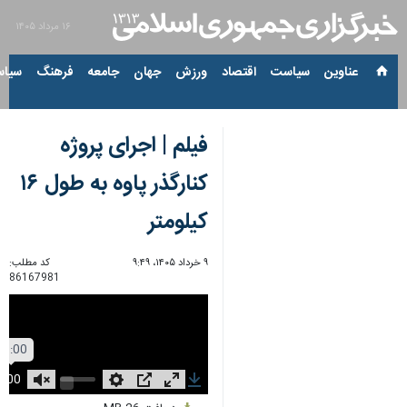
۱۶ مرداد ۱۴۰۵
عناوین‌
سیاست
اقتصاد
ورزش
جهان
جامعه
فرهنگ
سیاس
فیلم | اجرای پروژه
کنارگذر پاوه به طول ۱۶
کیلومتر
۹ خرداد ۱۴۰۵، ۹:۴۹
کد مطلب:
86167981
Unmute
Settings
PIP
Enter
Download