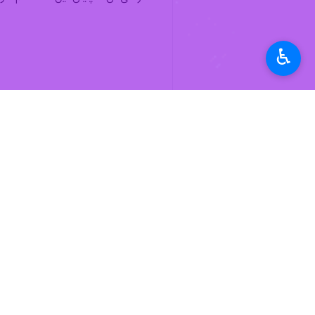
♿︎
تامین مالی سه هزار میل