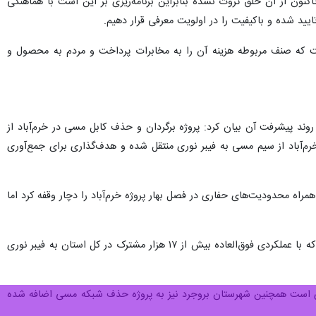
 اطلاعاتی بسیار مهم از مردم است که تاکنون از آن خلق ثروت نشده بنابراین برنامه‌ریزی بر این است با هماهنگی
یید شده و باکیفیت را در اولویت معرفی قرار دهیم.
ست که صنف مربوطه هزینه آن را به مخابرات پرداخت و مردم به محصول و
ند پیشرفت آن بیان کرد: پروژه برگردان و حذف کابل مسی در خرم‌آباد از
ر آبان ماه پایان یافت که تاکنون بیش از ۱۱ هزار مشترک خانگی در خرم‌آباد از سیم مسی به فیبر نوری منتقل شده‌ و هدف‌گذاری برای جمع‌آوری
های ناشی از جنگ ۱۲ روزه و شرایط خاص آن زمان به همراه محدودیت‌های حفاری در فصل بهار پروژه‌ خرم‌آباد را دچار وقفه کرد اما
شمسی فر با اشاره به رکوردشکنی در جذب مشترک افزود: سال گذشته تعهد استان اتصال ۱۵ هزار مشترک خانگی بود که با عملکردی فوق‌العاده بیش از ۱۷ هزار مشترک در کل استان به فیبر نوری
ه امسال نیز اتصال بیش از ۱۶ هزار و ۲۰۰ مشترک جدید به فیبر نوری است همچنین شهرستان بروجرد نیز به پروژه حذف شبکه مسی اضافه شده